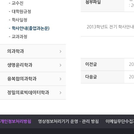
첨부파일
- 교수진
:
- 대학원규정
- 학사일정
2013학년도 전기 학사안
- 학사안내(졸업과논문)
- 교과과정
의과학과
이전글
2
생명윤리학과
다음글
2
융복합의과학과
정밀의료빅데이터학과
개인정보처리방침
영상정보처리기기 운영ㆍ관리 방침
이메일무단수집