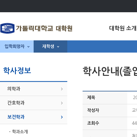
대학원 소개
입학희망자
재학생
학사안내(졸
학사정보
의학과
제목
2
간호학과
작성자
교
보건학과
조회수
44
- 학과소개
첨