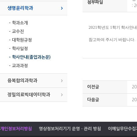
첨부파일
:
2
생명윤리학과
- 학과소개
2021학년도 1학기 학사안
- 교수진
참고하여 주시기 바랍니다.
- 대학원규정
- 학사일정
- 학사안내(졸업과논문)
- 교과과정
융복합의과학과
이전글
2
정밀의료빅데이터학과
다음글
2
개인정보처리방침
영상정보처리기기 운영ㆍ관리 방침
이메일무단수집