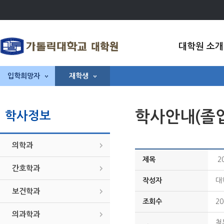
대학원 소개
입학희망자
재학생
학사안내(졸
학사정보
의학과
제목
2
간호학과
작성자
대
보건학과
조회수
20
의과학과
첨