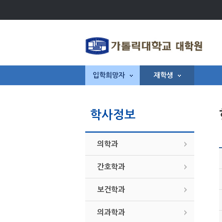
입학희망자
재학생
학사정보
의학과
간호학과
보건학과
의과학과