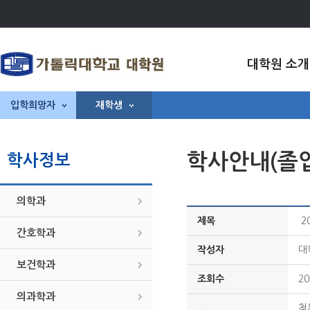
대학원 소개
입학희망자
재학생
학사안내(졸
학사정보
의학과
제목
2
간호학과
작성자
대
보건학과
조회수
20
의과학과
첨