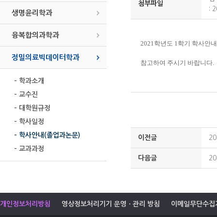
첨부파일
:
2
생명윤리학과
융복합의과학과
2021학년도 1학기 학사안
정밀의료빅데이터학과
참고하여 주시기 바랍니다.
- 학과소개
- 교수진
- 대학원규정
- 학사일정
- 학사안내(졸업과논문)
이전글
2
- 교과과정
다음글
2
개인정보처리방침
영상정보처리기기 운영ㆍ관리 방침
이메일무단수집