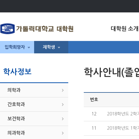
대학원 소개
입학희망자
재학생
학사안내(졸
학사정보
의학과
번호
간호학과
12
2018학년도 2
보건학과
11
2018학년도 1
의과학과